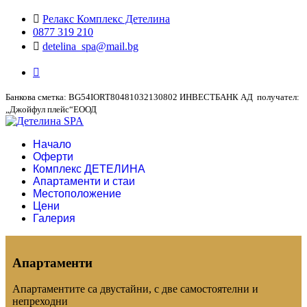
Релакс Комплекс Детелина
0877 319 210
detelina_spa@mail.bg
Банкова сметка: BG54IORT80481032130802 ИНВЕСТБАНК АД получател:
„Джойфул плейс“ЕООД
Начало
Оферти
Комплекс ДЕТЕЛИНА
Апартаменти и стаи
Местоположение
Цени
Галерия
Апартаменти
Апартаментите са двустайни, с две самостоятелни и
непреходни