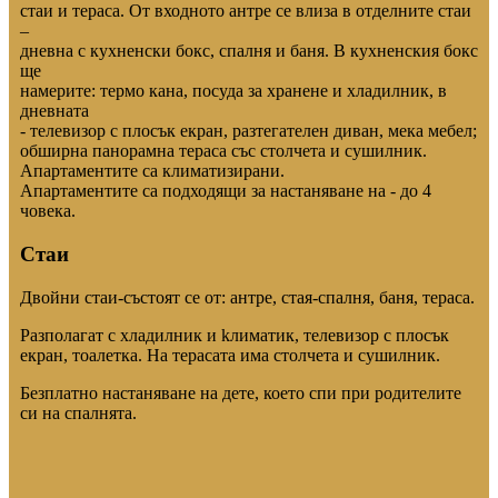
стаи и тераса. От входното антре се влиза в отделните стаи
–
дневна с кухненски бокс, спалня и баня. В кухненския бокс
ще
намерите: термо кана, посуда за хранене и хладилник, в
дневната
- телевизор с плосък екран, разтегателен диван, мека мебел;
обширна панорамна тераса със столчета и сушилник.
Апартаментите са климатизирани.
Апартаментите са подходящи за настаняване на - до 4
човека.
Стаи
Двойни стаи-състоят се от: антре, стая-спалня, баня, тераса.
Разполагат с хладилник и kлиматик, телевизор с плосък
екран, тоалетка. На терасата има столчета и сушилник.
Безплатно настаняване на дете, което спи при родителите
си на спалнята.