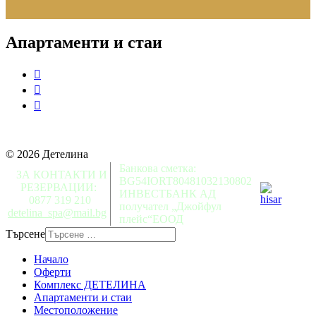
Апартаменти и стаи
© 2026 Детелина
Банкова сметка:
ЗА КОНТАКТИ И
BG54IORT80481032130802
РЕЗЕРВАЦИИ:
ИНВЕСТБАНК АД
0877 319 210
получател „Джойфул
detelina_spa@mail.bg
плейс“ЕООД
Търсене
Начало
Оферти
Комплекс ДЕТЕЛИНА
Апартаменти и стаи
Местоположение