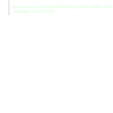
Банкова сметка: BG54IORT80481032130802 ИНВЕСТБАН
„Джойфул плейс“ЕООД